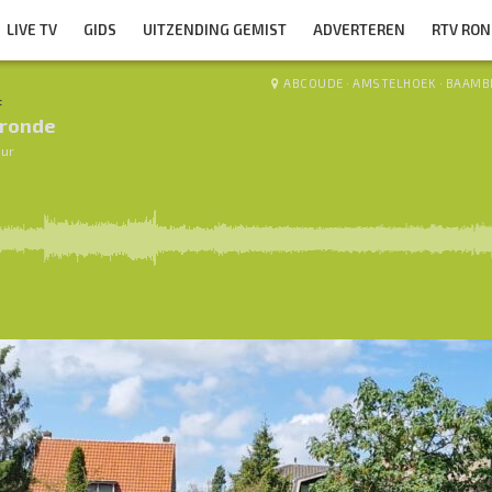
LIVE TV
GIDS
UITZENDING GEMIST
ADVERTEREN
RTV RO
ABCOUDE
·
AMSTELHOEK
·
BAAMB
:
ronde
uur