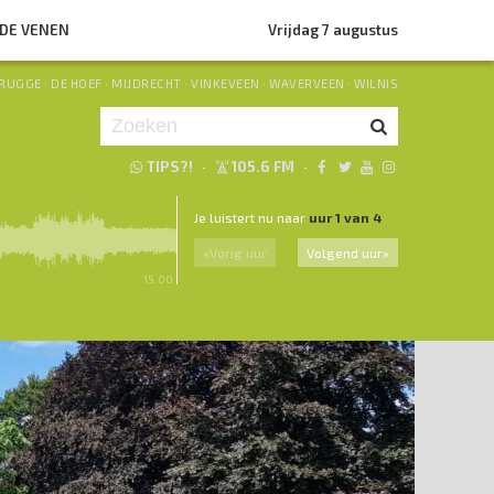
NDE VENEN
Vrijdag 7 augustus
RUGGE
·
DE HOEF
·
MIJDRECHT
·
VINKEVEEN
·
WAVERVEEN
·
WILNIS
TIPS?!
·
105.6 FM
·
Je luistert nu naar
uur 1 van 4
«
Vorig uur
Volgend uur
»
15.00