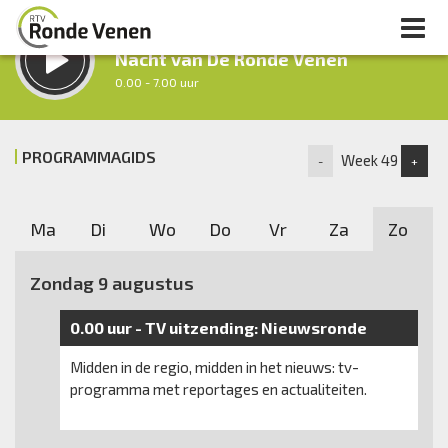
LUISTER LIVE:
Nacht van De Ronde Venen
0.00 - 7.00 uur
STRAKS:
Ochtendronde
PROGRAMMAGIDS
Week 49
-
+
7.00 - 12.00 uur
uur 1 van 0
Vorig uur
Volgend uur
Ma
Di
Wo
Do
Vr
Za
Zo
Inklappen
Zondag 9 augustus
0.00 uur -
TV uitzending:
Nieuwsronde
Midden in de regio, midden in het nieuws: tv-
programma met reportages en actualiteiten.