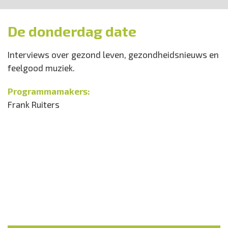
De donderdag date
Interviews over gezond leven, gezondheidsnieuws en
feelgood muziek.
Programmamakers:
Frank Ruiters