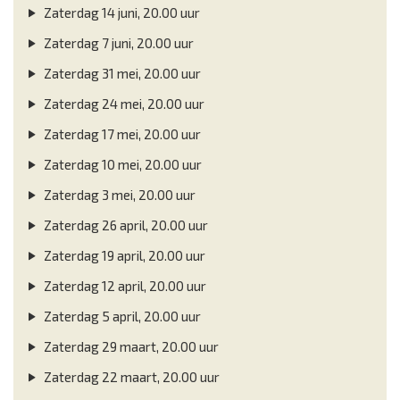
Zaterdag 14 juni, 20.00 uur
Zaterdag 7 juni, 20.00 uur
Zaterdag 31 mei, 20.00 uur
Zaterdag 24 mei, 20.00 uur
Zaterdag 17 mei, 20.00 uur
Zaterdag 10 mei, 20.00 uur
Zaterdag 3 mei, 20.00 uur
Zaterdag 26 april, 20.00 uur
Zaterdag 19 april, 20.00 uur
Zaterdag 12 april, 20.00 uur
Zaterdag 5 april, 20.00 uur
Zaterdag 29 maart, 20.00 uur
Zaterdag 22 maart, 20.00 uur