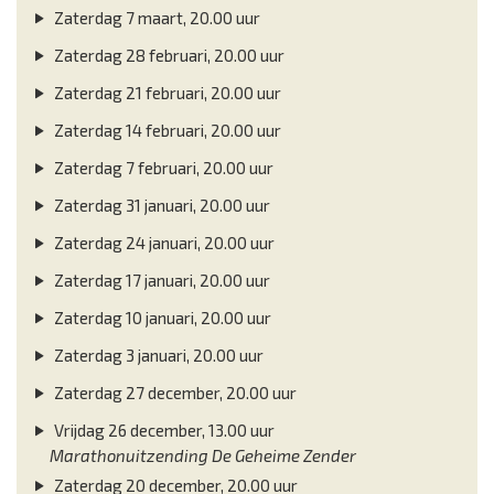
Zaterdag 7 maart, 20.00 uur
Zaterdag 28 februari, 20.00 uur
Zaterdag 21 februari, 20.00 uur
Zaterdag 14 februari, 20.00 uur
Zaterdag 7 februari, 20.00 uur
Zaterdag 31 januari, 20.00 uur
Zaterdag 24 januari, 20.00 uur
Zaterdag 17 januari, 20.00 uur
Zaterdag 10 januari, 20.00 uur
Zaterdag 3 januari, 20.00 uur
Zaterdag 27 december, 20.00 uur
Vrijdag 26 december, 13.00 uur
Marathonuitzending De Geheime Zender
Zaterdag 20 december, 20.00 uur