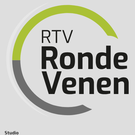
Studio