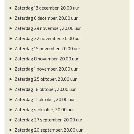
Zaterdag 13 december, 20.00 uur
Zaterdag 6 december, 20.00 uur
Zaterdag 29 november, 20.00 uur
Zaterdag 22 november, 20.00 uur
Zaterdag 15 november, 20.00 uur
Zaterdag 8 november, 20.00 uur
Zaterdag 1 november, 20.00 uur
Zaterdag 25 oktober, 20.00 uur
Zaterdag 18 oktober, 20.00 uur
Zaterdag 11 oktober, 20.00 uur
Zaterdag 4 oktober, 20.00 uur
Zaterdag 27 september, 20.00 uur
Zaterdag 20 september, 20.00 uur