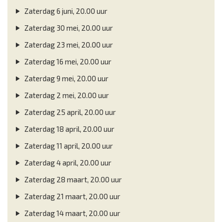
Zaterdag 6 juni, 20.00 uur
Zaterdag 30 mei, 20.00 uur
Zaterdag 23 mei, 20.00 uur
Zaterdag 16 mei, 20.00 uur
Zaterdag 9 mei, 20.00 uur
Zaterdag 2 mei, 20.00 uur
Zaterdag 25 april, 20.00 uur
Zaterdag 18 april, 20.00 uur
Zaterdag 11 april, 20.00 uur
Zaterdag 4 april, 20.00 uur
Zaterdag 28 maart, 20.00 uur
Zaterdag 21 maart, 20.00 uur
Zaterdag 14 maart, 20.00 uur