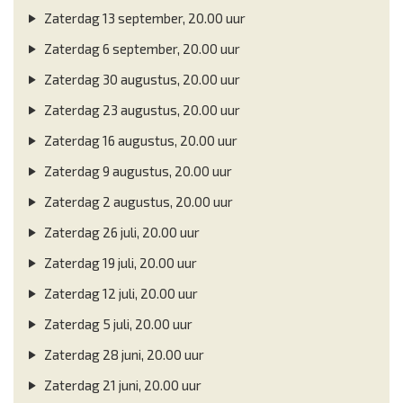
Zaterdag 13 september, 20.00 uur
Zaterdag 6 september, 20.00 uur
Zaterdag 30 augustus, 20.00 uur
Zaterdag 23 augustus, 20.00 uur
Zaterdag 16 augustus, 20.00 uur
Zaterdag 9 augustus, 20.00 uur
Zaterdag 2 augustus, 20.00 uur
Zaterdag 26 juli, 20.00 uur
Zaterdag 19 juli, 20.00 uur
Zaterdag 12 juli, 20.00 uur
Zaterdag 5 juli, 20.00 uur
Zaterdag 28 juni, 20.00 uur
Zaterdag 21 juni, 20.00 uur