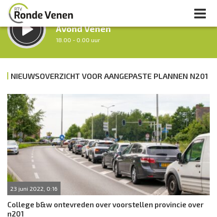
LUISTER LIVE:
Avond Venen
18.00 - 0.00 uur
STRAKS:
Nacht van De Ronde Venen
NIEUWSOVERZICHT VOOR AANGEPASTE PLANNEN N201
0.00 - 7.00 uur
uur 1 van 0
Vorig uur
Volgend uur
Inklappen
23 juni 2022, 0:16
College b&w ontevreden over voorstellen provincie over
n201