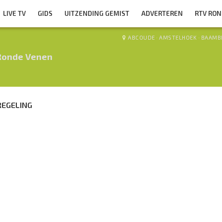
LIVE TV
GIDS
UITZENDING GEMIST
ADVERTEREN
RTV RO
ABCOUDE
·
AMSTELHOEK
·
BAAMB
Ronde Venen
REGELING