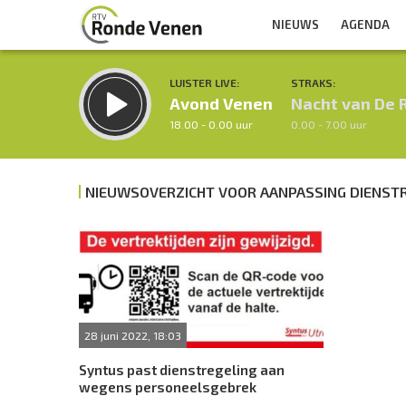
NIEUWS
AGENDA
LUISTER LIVE:
STRAKS:
Avond Venen
Nacht van De 
18.00 - 0.00 uur
0.00 - 7.00 uur
NIEUWSOVERZICHT VOOR AANPASSING DIENST
Inklappen
28 juni 2022, 18:03
Syntus past dienstregeling aan
wegens personeelsgebrek