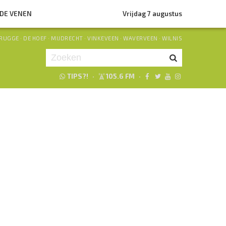
NDE VENEN
Vrijdag 7 augustus
RUGGE
·
DE HOEF
·
MIJDRECHT
·
VINKEVEEN
·
WAVERVEEN
·
WILNIS
TIPS?!
·
105.6 FM
·
Je luistert nu naar
uur 1 van 0
«
Vorig uur
Volgend uur
»