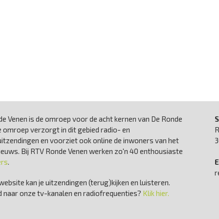
e Venen is de omroep voor de acht kernen van De Ronde
S
 omroep verzorgt in dit gebied radio- en
R
uitzendingen en voorziet ook online de inwoners van het
3
nieuws. Bij RTV Ronde Venen werken zo'n 40 enthousiaste
ers
.
E
r
website kan je uitzendingen (terug)kijken en luisteren.
 naar onze tv-kanalen en radiofrequenties?
Klik hier.