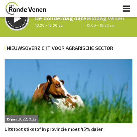
LUISTER LIVE:
STRAKS:
De donderdag date
Middag Venen
13.00 - 15.00 uur
15.00 - 18.00 uur
NIEUWSOVERZICHT VOOR AGRARISCHE SECTOR
uur 1 van 0
Vorig uur
Volgend uur
Inklappen
15 juni 2022, 0:32
Uitstoot stikstof in provincie moet 45% dalen