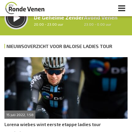
LUISTER LIVE:
STRAKS:
De Geheime Zender
Avond Venen
20.00 - 23.00 uur
23.00 - 0.00 uur
NIEUWSOVERZICHT VOOR BALOISE LADIES TOUR
uur 1 van 0
Vorig uur
Volgend uur
Inklappen
15 juli 2022, 1:58
Lorena wiebes wint eerste etappe ladies tour