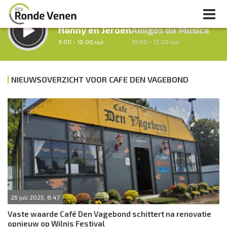
LUISTER LIVE:
STRAKS:
Hanny en Jeroen
Amigos da Musica
9.00 - 10.00 uur
10.00 - 12.00 uur
NIEUWSOVERZICHT VOOR CAFE DEN VAGEBOND
uur 1 van 0
Vorig uur
Volgend uur
Inklappen
26 juli 2025, 8:47
Vaste waarde Café Den Vagebond schittert na renovatie
opnieuw op Wilnis Festival