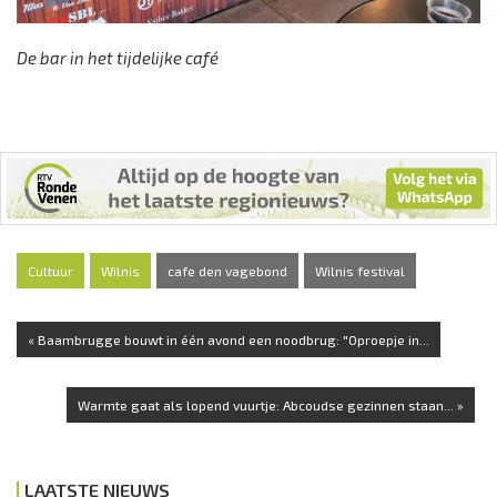
De bar in het tijdelijke café
Cultuur
Wilnis
cafe den vagebond
Wilnis festival
« Baambrugge bouwt in één avond een noodbrug: "Oproepje in...
Warmte gaat als lopend vuurtje: Abcoudse gezinnen staan... »
LAATSTE NIEUWS