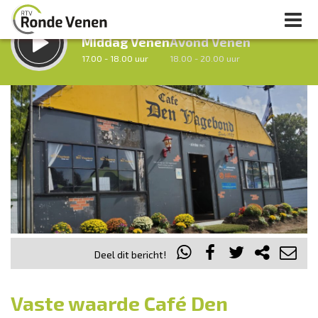
LUISTER LIVE:
STRAKS:
Middag Venen
Avond Venen
17.00 - 18.00 uur
18.00 - 20.00 uur
uur 1 van 0
Vorig uur
Volgend uur
Inklappen
Deel dit bericht!
Vaste waarde Café Den