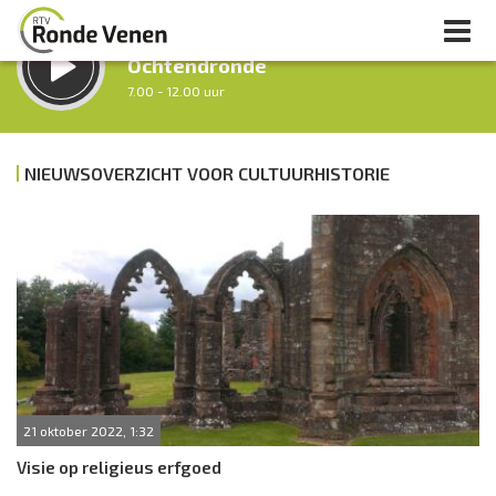
LUISTER LIVE:
Ochtendronde
7.00 - 12.00 uur
STRAKS:
Tussen Twaalf en Twee
NIEUWSOVERZICHT VOOR CULTUURHISTORIE
12.00 - 14.00 uur
uur 1 van 0
Vorig uur
Volgend uur
Inklappen
21 oktober 2022, 1:32
Visie op religieus erfgoed