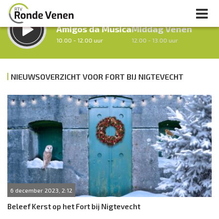
LUISTER LIVE:
STRAKS:
Amigos da Musica
Middag Venen
10.00 - 12.00 uur
12.00 - 13.00 uur
NIEUWSOVERZICHT VOOR FORT BIJ NIGTEVECHT
uur 1 van 0
Vorig uur
Volgend uur
Inklappen
6 december 2023, 2:12
Beleef Kerst op het Fort bij Nigtevecht