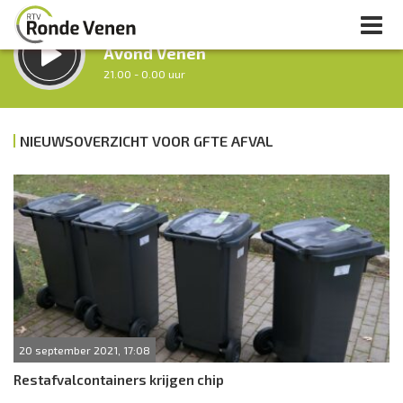
LUISTER LIVE:
Avond Venen
21.00 - 0.00 uur
STRAKS:
Nacht van De Ronde Venen
NIEUWSOVERZICHT VOOR GFTE AFVAL
0.00 - 7.00 uur
uur 1 van 0
Vorig uur
Volgend uur
Inklappen
20 september 2021, 17:08
Restafvalcontainers krijgen chip