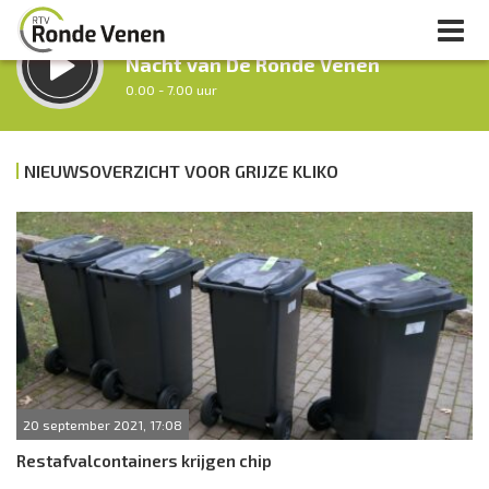
LUISTER LIVE:
Nacht van De Ronde Venen
0.00 - 7.00 uur
STRAKS:
Ochtendronde
NIEUWSOVERZICHT VOOR GRIJZE KLIKO
7.00 - 12.00 uur
uur 1 van 0
Vorig uur
Volgend uur
Inklappen
20 september 2021, 17:08
Restafvalcontainers krijgen chip