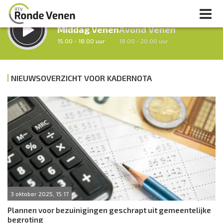
LUISTER LIVE:
STRAKS:
Middag Venen
Avond Venen
15.00 - 18.00 uur
18.00 - 20.00 uur
NIEUWSOVERZICHT VOOR KADERNOTA
uur 1 van 0
Vorig uur
Volgend uur
Inklappen
3 oktober 2025, 15:17
Plannen voor bezuinigingen geschrapt uit gemeentelijke
begroting