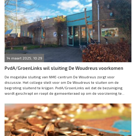
14 maart 2025, 10:29
PvdA/GroenLinks wil sluiting De Woudreus voorkomen
De mogelijke sluiting van NME-centrum De Woudreus zorgt voor
discussie. Het college stelt voor om De Woudreus te sluiten om de
begroting sluitend te krijgen. PvdA/GroenLinks wil dat de bezuiniging
wordt geschrapt en roept de gemeenteraad op om de voorziening te...