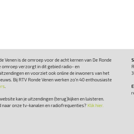
e Venen is de omroep voor de acht kernen van De Ronde
S
 omroep verzorgt in dit gebied radio- en
R
uitzendingen en voorziet ook online de inwoners van het
3
nieuws. Bij RTV Ronde Venen werken zo'n 40 enthousiaste
ers
.
E
r
website kan je uitzendingen (terug)kijken en luisteren.
 naar onze tv-kanalen en radiofrequenties?
Klik hier.