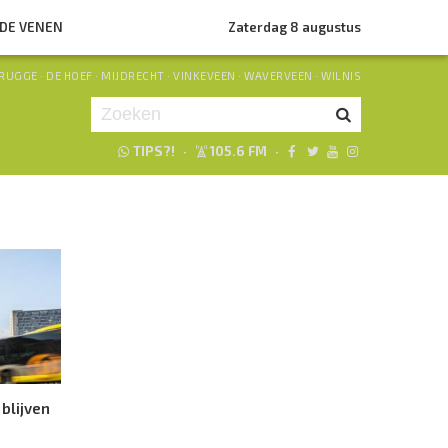
NDE VENEN
Zaterdag 8 augustus
RUGGE
·
DE HOEF
·
MIJDRECHT
·
VINKEVEEN
·
WAVERVEEN
·
WILNIS
TIPS?!
·
105.6 FM
·
Je luistert nu naar
uur 1 van 0
«
Vorig uur
Volgend uur
»
blijven