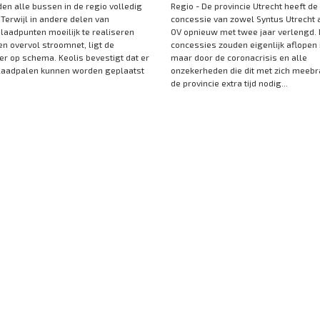
den alle bussen in de regio volledig
Regio - De provincie Utrecht heeft de
 Terwijl in andere delen van
concessie van zowel Syntus Utrecht 
laadpunten moeilijk te realiseren
OV opnieuw met twee jaar verlengd.
en overvol stroomnet, ligt de
concessies zouden eigenlijk aflopen 
ier op schema. Keolis bevestigt dat er
maar door de coronacrisis en alle
laadpalen kunnen worden geplaatst
onzekerheden die dit met zich meebra
de provincie extra tijd nodig...