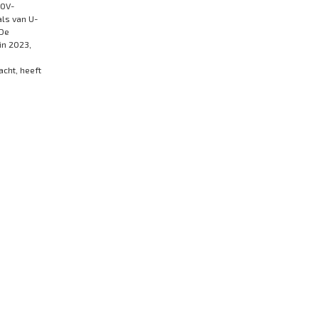
 OV-
als van U-
 De
in 2023,
cht, heeft