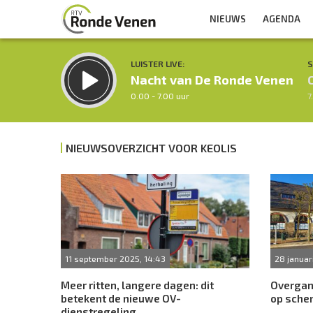
NIEUWS
AGENDA
LUISTER LIVE:
S
Nacht van De Ronde Venen
0.00 - 7.00 uur
7
NIEUWSOVERZICHT VOOR KEOLIS
Inklappen
11 september 2025, 14:43
28 januar
Meer ritten, langere dagen: dit
Overgan
betekent de nieuwe OV-
op sch
dienstregeling