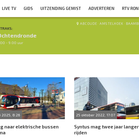
LIVE TV
GIDS
UITZENDING GEMIST
ADVERTEREN
RTV RO
ABCOUDE
·
AMSTELHOEK
·
BAAMB
TRAKS:
Ochtendronde
.00 - 9.00 uur
i 2025, 8:26
25 oktober 2022, 17:07
g naar elektrische bussen
Syntus mag twee jaar langer 
ema
rijden