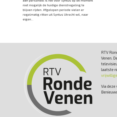
aan personeel is het voor Syntus op dit moment
niet mogelijk de huidige dienstregeling te
blijven rijden. Afgelopen periode vielen er
regelmatig ritten uit.Syntus Utrecht wil, naar
eigen...
RTV Rond
Venen. De
televisie
laatste 
vrijwillig
Via deze 
Benieuwd