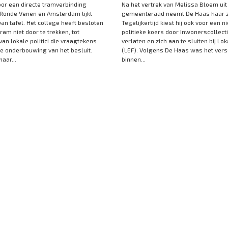
oor een directe tramverbinding
Na het vertrek van Melissa Bloem uit
Ronde Venen en Amsterdam lijkt
gemeenteraad neemt De Haas haar ze
van tafel. Het college heeft besloten
Tegelijkertijd kiest hij ook voor een 
ram niet door te trekken, tot
politieke koers door Inwonerscollecti
van lokale politici die vraagtekens
verlaten en zich aan te sluiten bij Lok
 de onderbouwing van het besluit.
(LEF). Volgens De Haas was het versch
aar...
binnen...