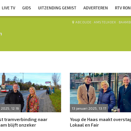
LIVE TV
GIDS
UITZENDING GEMIST
ADVERTEREN
RTV RO
ABCOUDE
·
AMSTELHOEK
·
BAAMB
n
 2025, 12:16
13 januari 2025, 13:17
t tramverbinding naar
Youp de Haas maakt oversta
am blijft onzeker
Lokaal en Fair