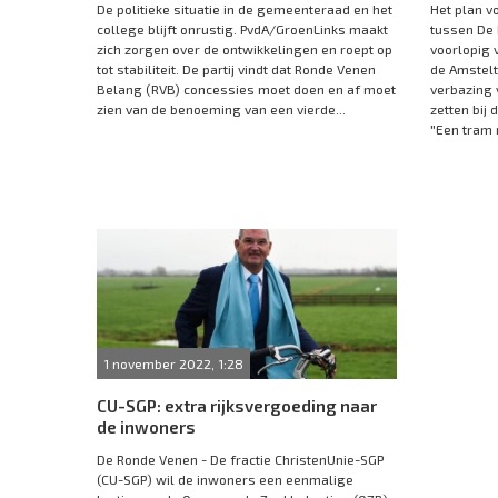
De politieke situatie in de gemeenteraad en het
Het plan v
college blijft onrustig. PvdA/GroenLinks maakt
tussen De 
zich zorgen over de ontwikkelingen en roept op
voorlopig 
tot stabiliteit. De partij vindt dat Ronde Venen
de Amstelt
Belang (RVB) concessies moet doen en af moet
verbazing 
zien van de benoeming van een vierde...
zetten bij
"Een tram n
1 november 2022, 1:28
CU-SGP: extra rijksvergoeding naar
de inwoners
De Ronde Venen - De fractie ChristenUnie-SGP
(CU-SGP) wil de inwoners een eenmalige