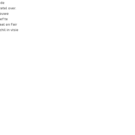
 de
tel over.
nieuwe
ef te
aal en Fair
il in visie