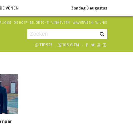
NDE VENEN
Zondag 9 augustus
RUGGE
·
DE HOEF
·
MIJDRECHT
·
VINKEVEEN
·
WAVERVEEN
·
WILNIS
TIPS?!
·
105.6 FM
·
Je luistert nu naar
uur 1 van 0
«
Vorig uur
Volgend uur
»
p naar