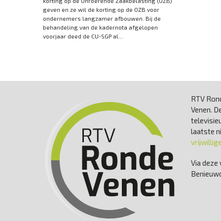
korting op de Onroerende Zaakbelasting (OZB)
geven en ze wil de korting op de OZB voor
ondernemers langzamer afbouwen. Bij de
behandeling van de kadernota afgelopen
voorjaar deed de CU-SGP al...
RTV Rond
Venen. De
televisie
laatste 
vrijwillig
Via deze 
Benieuwd