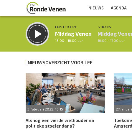
NIEUWS
AGENDA
LUISTER LIVE:
STRAKS:
Middag Venen
Middag Vene
13.00 - 16.00 uur
16.00 - 17.00 uur
NIEUWSOVERZICHT VOOR LEF
Inklappen
5 februari 2025, 13:15
27 januari
Alsnog een vierde wethouder na
Toekoms
politieke stoelendans?
Amsterd