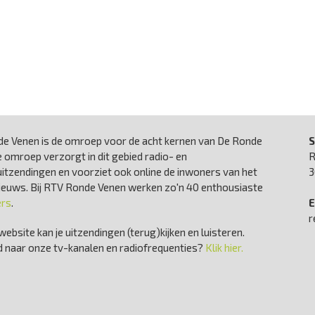
e Venen is de omroep voor de acht kernen van De Ronde
S
 omroep verzorgt in dit gebied radio- en
R
uitzendingen en voorziet ook online de inwoners van het
3
nieuws. Bij RTV Ronde Venen werken zo'n 40 enthousiaste
ers
.
E
r
website kan je uitzendingen (terug)kijken en luisteren.
 naar onze tv-kanalen en radiofrequenties?
Klik hier.