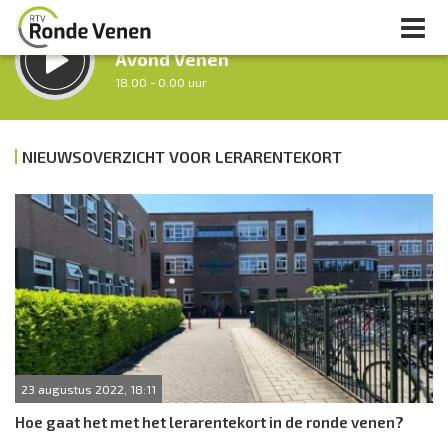
LUISTER LIVE:
Avond Venen
18.00 - 0.00 uur
STRAKS:
Nacht van De Ronde Venen
NIEUWSOVERZICHT VOOR LERARENTEKORT
0.00 - 7.00 uur
uur 1 van 0
Vorig uur
Volgend uur
Inklappen
23 augustus 2022, 18:11
Hoe gaat het met het lerarentekort in de ronde venen?