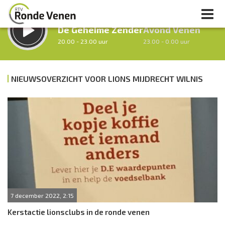
LUISTER LIVE:
STRAKS:
De Geheime Zender
Avond Venen
20.00 - 23.00 uur
23.00 - 0.00 uur
NIEUWSOVERZICHT VOOR LIONS MIJDRECHT WILNIS
uur 1 van 0
Vorig uur
Volgend uur
Inklappen
7 december 2022, 2:15
Kerstactie lionsclubs in de ronde venen