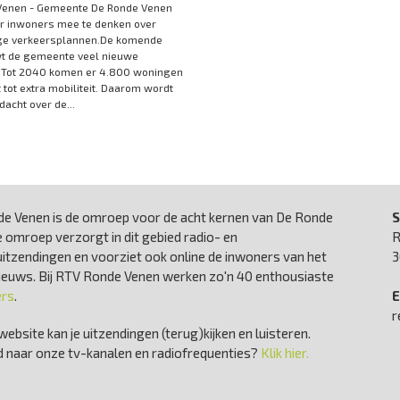
Venen - Gemeente De Ronde Venen
r inwoners mee te denken over
ge verkeersplannen.De komende
wt de gemeente veel nieuwe
 Tot 2040 komen er 4.800 woningen
idt tot extra mobiliteit. Daarom wordt
dacht over de...
e Venen is de omroep voor de acht kernen van De Ronde
S
 omroep verzorgt in dit gebied radio- en
R
uitzendingen en voorziet ook online de inwoners van het
3
nieuws. Bij RTV Ronde Venen werken zo'n 40 enthousiaste
ers
.
E
r
website kan je uitzendingen (terug)kijken en luisteren.
 naar onze tv-kanalen en radiofrequenties?
Klik hier.