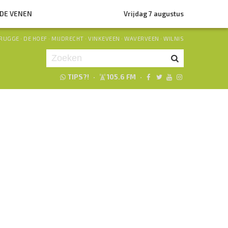
NDE VENEN
Vrijdag 7 augustus
RUGGE
·
DE HOEF
·
MIJDRECHT
·
VINKEVEEN
·
WAVERVEEN
·
WILNIS
TIPS?!
·
105.6 FM
·
Je luistert nu naar
uur 1 van 0
«
Vorig uur
Volgend uur
»