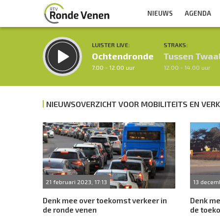
NIEUWS
AGENDA
LUISTER LIVE:
STRAKS:
Ochtendronde
Tussen Twaa
7.00 - 12.00 uur
12.00 - 14.00 uur
NIEUWSOVERZICHT VOOR MOBILITEITS EN VERK
Inklappen
21 februari 2023, 17:13
13 decemb
Denk mee over toekomst verkeer in
Denk me
de ronde venen
de toek