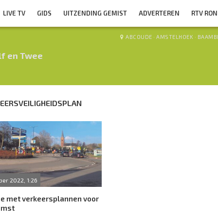
LIVE TV
GIDS
UITZENDING GEMIST
ADVERTEREN
RTV RO
ABCOUDE
·
AMSTELHOEK
·
BAAMB
lf en Twee
EERSVEILIGHEIDSPLAN
er 2022, 1:26
e met verkeersplannen voor
omst