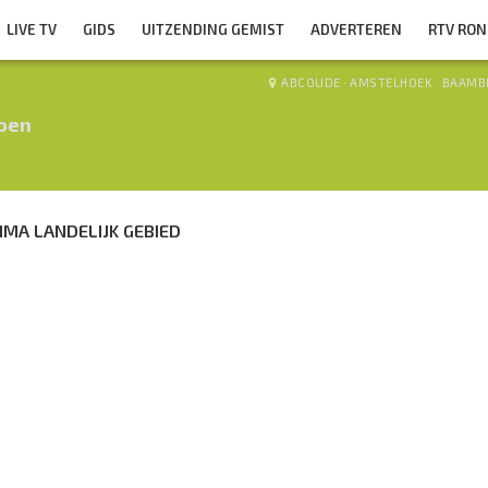
LIVE TV
GIDS
UITZENDING GEMIST
ADVERTEREN
RTV RO
ABCOUDE
·
AMSTELHOEK
·
BAAMB
roen
MA LANDELIJK GEBIED