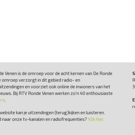
e Venen is de omroep voor de acht kernen van De Ronde
S
 omroep verzorgt in dit gebied radio- en
R
uitzendingen en voorziet ook online de inwoners van het
3
nieuws. Bij RTV Ronde Venen werken zo'n 40 enthousiaste
ers
.
E
r
website kan je uitzendingen (terug)kijken en luisteren.
 naar onze tv-kanalen en radiofrequenties?
Klik hier.