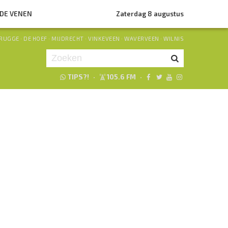
NDE VENEN
Zaterdag 8 augustus
RUGGE
·
DE HOEF
·
MIJDRECHT
·
VINKEVEEN
·
WAVERVEEN
·
WILNIS
TIPS?!
·
105.6 FM
·
Je luistert nu naar
uur 1 van 0
«
Vorig uur
Volgend uur
»