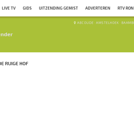
LIVE TV
GIDS
UITZENDING GEMIST
ADVERTEREN
RTV RO
ABCOUDE
·
AMSTELHOEK
·
BAAMB
ender
E RUIGE HOF