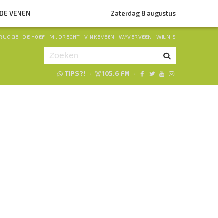
NDE VENEN
Zaterdag 8 augustus
RUGGE
·
DE HOEF
·
MIJDRECHT
·
VINKEVEEN
·
WAVERVEEN
·
WILNIS
TIPS?!
·
105.6 FM
·
Je luistert nu naar
uur 1 van 0
«
Vorig uur
Volgend uur
»