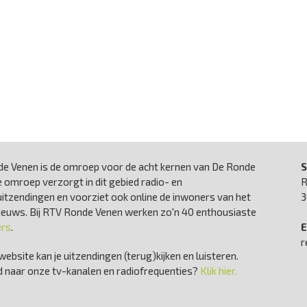
e Venen is de omroep voor de acht kernen van De Ronde
S
 omroep verzorgt in dit gebied radio- en
R
uitzendingen en voorziet ook online de inwoners van het
3
nieuws. Bij RTV Ronde Venen werken zo'n 40 enthousiaste
ers
.
E
r
website kan je uitzendingen (terug)kijken en luisteren.
 naar onze tv-kanalen en radiofrequenties?
Klik hier.