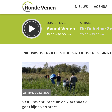
NIEUWS
AGENDA
LUISTER LIVE:
STRAKS:
Avond Venen
De Geheime Z
18.00 - 20.00 uur
20.00 - 23.00 uur
NIEUWSOVERZICHT VOOR NATUURVERENIGING D
Inklappen
25 april 2022, 2:09
Natuuravonturenclub op klarenbeek
gaat bijna van start