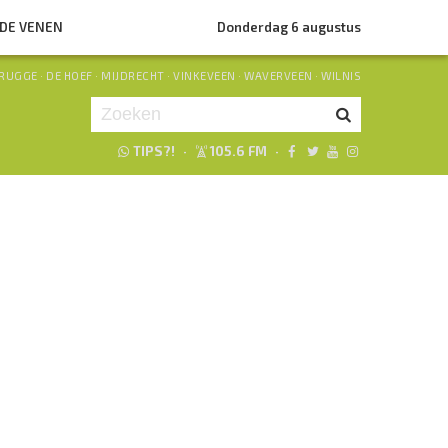
NDE VENEN
Donderdag 6 augustus
RUGGE
·
DE HOEF
·
MIJDRECHT
·
VINKEVEEN
·
WAVERVEEN
·
WILNIS
TIPS?!
·
105.6 FM
·
Je luistert nu naar
uur 1 van 0
«
Vorig uur
Volgend uur
»