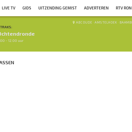
LIVE TV
GIDS
UITZENDING GEMIST
ADVERTEREN
RTV RO
ABCOUDE
·
AMSTELHOEK
·
BAAMB
TRAKS:
Ochtendronde
.00 - 12.00 uur
LASSEN