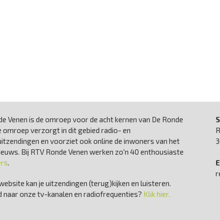
e Venen is de omroep voor de acht kernen van De Ronde
S
 omroep verzorgt in dit gebied radio- en
R
uitzendingen en voorziet ook online de inwoners van het
3
nieuws. Bij RTV Ronde Venen werken zo'n 40 enthousiaste
ers
.
E
r
website kan je uitzendingen (terug)kijken en luisteren.
 naar onze tv-kanalen en radiofrequenties?
Klik hier.