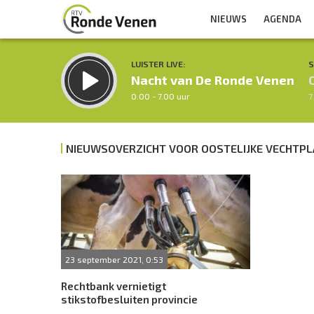
NIEUWS
AGENDA
LUISTER LIVE:
S
Nacht van De Ronde Venen
0.00 - 7.00 uur
7
NIEUWSOVERZICHT VOOR OOSTELIJKE VECHTP
Inklappen
23 september 2021, 0:53
Rechtbank vernietigt
stikstofbesluiten provincie