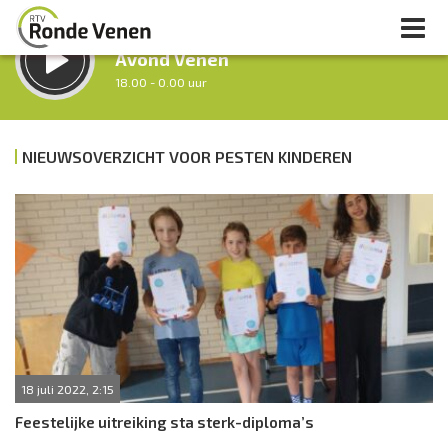
LUISTER LIVE:
Avond Venen
18.00 - 0.00 uur
STRAKS:
Nacht van De Ronde Venen
NIEUWSOVERZICHT VOOR PESTEN KINDEREN
0.00 - 7.00 uur
uur 1 van 0
Vorig uur
Volgend uur
Inklappen
18 juli 2022, 2:15
Feestelijke uitreiking sta sterk-diploma’s