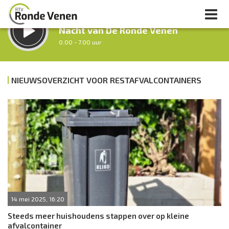
LUISTER LIVE:
Nacht van De Ronde Venen
0.00 - 7.00 uur
STRAKS:
Ochtendronde
NIEUWSOVERZICHT VOOR RESTAFVALCONTAINERS
7.00 - 12.00 uur
uur 1 van 0
Vorig uur
Volgend uur
Inklappen
14 mei 2025, 16:20
Steeds meer huishoudens stappen over op kleine
afvalcontainer