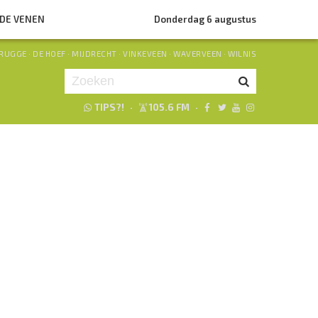
NDE VENEN
Donderdag 6 augustus
RUGGE
·
DE HOEF
·
MIJDRECHT
·
VINKEVEEN
·
WAVERVEEN
·
WILNIS
TIPS?!
·
105.6 FM
·
Je luistert nu naar
uur 1 van 0
«
Vorig uur
Volgend uur
»