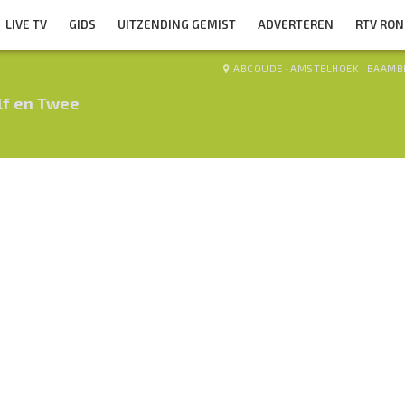
LIVE TV
GIDS
UITZENDING GEMIST
ADVERTEREN
RTV RO
ABCOUDE
·
AMSTELHOEK
·
BAAMB
lf en Twee