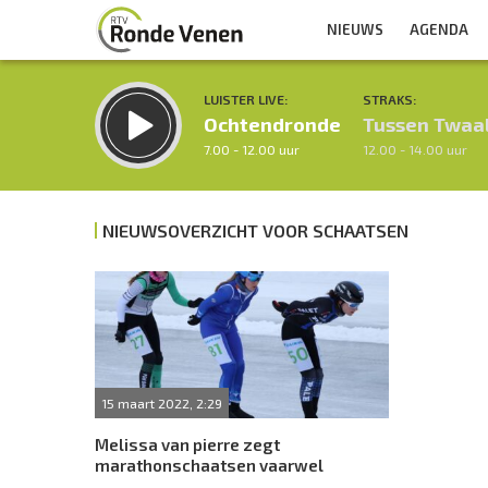
NIEUWS
AGENDA
LUISTER LIVE:
STRAKS:
Ochtendronde
Tussen Twaa
7.00 - 12.00 uur
12.00 - 14.00 uur
NIEUWSOVERZICHT VOOR SCHAATSEN
Inklappen
15 maart 2022, 2:29
Melissa van pierre zegt
marathonschaatsen vaarwel