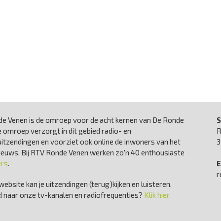
e Venen is de omroep voor de acht kernen van De Ronde
S
 omroep verzorgt in dit gebied radio- en
R
uitzendingen en voorziet ook online de inwoners van het
3
nieuws. Bij RTV Ronde Venen werken zo'n 40 enthousiaste
ers
.
E
r
website kan je uitzendingen (terug)kijken en luisteren.
 naar onze tv-kanalen en radiofrequenties?
Klik hier.