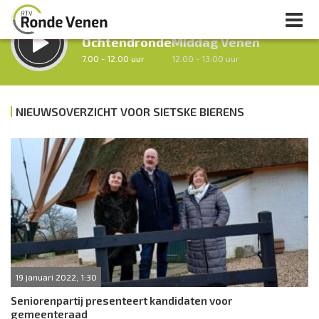
LUISTER LIVE:
STRAKS:
Ochtendronde
Middag Venen
7.00 - 12.00 uur
12.00 - 13.00 uur
NIEUWSOVERZICHT VOOR SIETSKE BIERENS
uur 1 van 0
Vorig uur
Volgend uur
Inklappen
19 januari 2022, 1:30
Seniorenpartij presenteert kandidaten voor
gemeenteraad