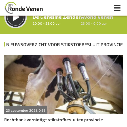
LUISTER LIVE:
STRAKS:
De Geheime Zender
Avond Venen
20.00 - 23.00 uur
23.00 - 0.00 uur
NIEUWSOVERZICHT VOOR STIKSTOFBESLUIT PROVINCIE
uur 1 van 0
Vorig uur
Volgend uur
Inklappen
23 september 2021, 0:53
Rechtbank vernietigt stikstofbesluiten provincie