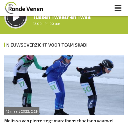
LUISTER LIVE:
Tussen Twaalf en Twee
12.00 - 14.00 uur
STRAKS:
Middag Venen
NIEUWSOVERZICHT VOOR TEAM SKADI
14.00 - 18.00 uur
uur 1 van 0
Vorig uur
Volgend uur
Inklappen
15 maart 2022, 2:29
Melissa van pierre zegt marathonschaatsen vaarwel