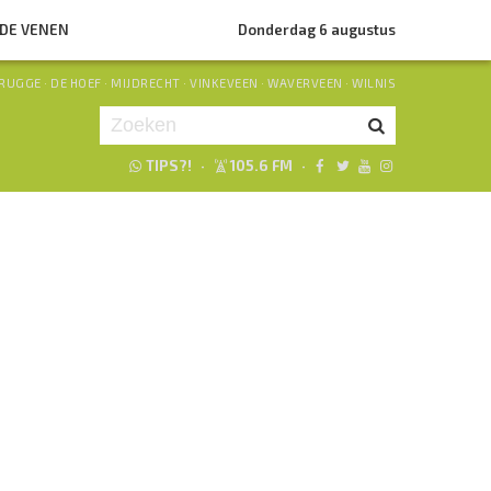
NDE VENEN
Donderdag 6 augustus
RUGGE
·
DE HOEF
·
MIJDRECHT
·
VINKEVEEN
·
WAVERVEEN
·
WILNIS
TIPS?!
·
105.6 FM
·
Je luistert nu naar
uur 1 van 0
«
Vorig uur
Volgend uur
»