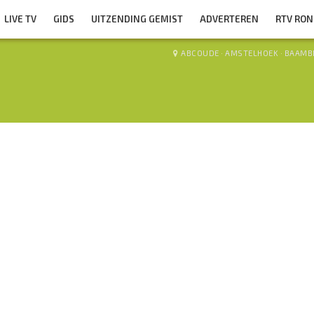
LIVE TV
GIDS
UITZENDING GEMIST
ADVERTEREN
RTV RO
ABCOUDE
·
AMSTELHOEK
·
BAAMB