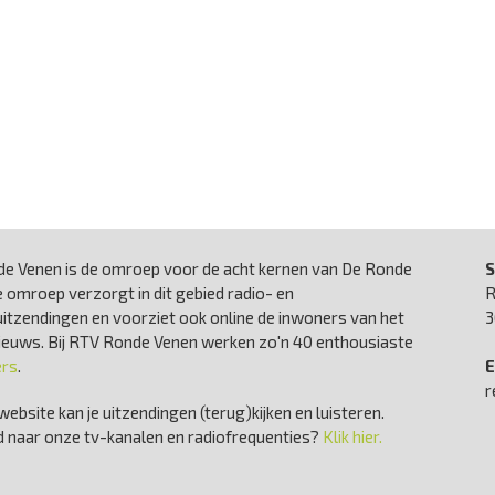
e Venen is de omroep voor de acht kernen van De Ronde
S
 omroep verzorgt in dit gebied radio- en
R
uitzendingen en voorziet ook online de inwoners van het
3
nieuws. Bij RTV Ronde Venen werken zo'n 40 enthousiaste
ers
.
E
r
website kan je uitzendingen (terug)kijken en luisteren.
 naar onze tv-kanalen en radiofrequenties?
Klik hier.