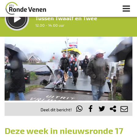
LUISTER LIVE:
Tussen Twaalf en Twee
12.00 - 14.00 uur
STRAKS:
Middag Venen
14.00 - 18.00 uur
uur 1 van 0
Vorig uur
Volgend uur
Inklappen
Deel dit bericht!
Deze week in nieuwsronde 17