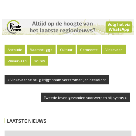
Abcoude
Baambrugge
Cultuur
Gemeente
Vinkeveen
Waverveen
Wilnis
« Vinkeveense brug krijgt naam verzetsman jan berkelaar
Tweede leven gevonden voorwerpen bij syntus »
LAATSTE NIEUWS