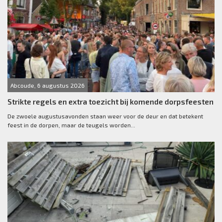
Abcoude, 6 augustus 2026
Strikte regels en extra toezicht bij komende dorpsfeesten
De zwoele augustusavonden staan weer voor de deur en dat betekent
feest in de dorpen, maar de teugels worden...