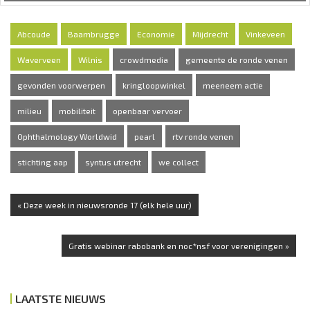
Abcoude
Baambrugge
Economie
Mijdrecht
Vinkeveen
Waverveen
Wilnis
crowdmedia
gemeente de ronde venen
gevonden voorwerpen
kringloopwinkel
meeneem actie
milieu
mobiliteit
openbaar vervoer
Ophthalmology Worldwid
pearl
rtv ronde venen
stichting aap
syntus utrecht
we collect
« Deze week in nieuwsronde 17 (elk hele uur)
Gratis webinar rabobank en noc*nsf voor verenigingen »
LAATSTE NIEUWS