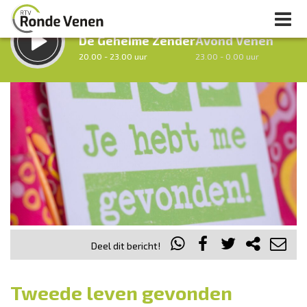
LUISTER LIVE:
STRAKS:
De Geheime Zender
Avond Venen
20.00 - 23.00 uur
23.00 - 0.00 uur
uur 1 van 0
Vorig uur
Volgend uur
Inklappen
Deel dit bericht!
Tweede leven gevonden