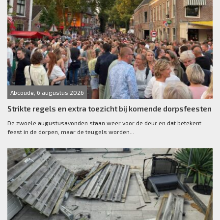
Abcoude, 6 augustus 2026
Strikte regels en extra toezicht bij komende dorpsfeesten
De zwoele augustusavonden staan weer voor de deur en dat betekent
feest in de dorpen, maar de teugels worden...