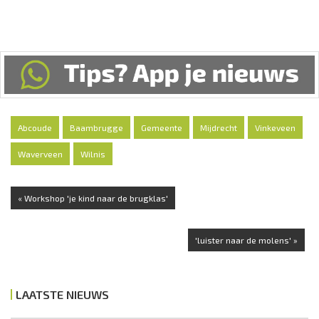
Abcoude
Baambrugge
Gemeente
Mijdrecht
Vinkeveen
Waverveen
Wilnis
« Workshop 'je kind naar de brugklas'
'luister naar de molens' »
LAATSTE NIEUWS