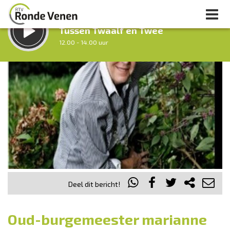
LUISTER LIVE:
Tussen Twaalf en Twee
12.00 - 14.00 uur
STRAKS:
Middag Venen
14.00 - 18.00 uur
uur 1 van 0
Vorig uur
Volgend uur
Inklappen
Deel dit bericht!
Oud-burgemeester marianne