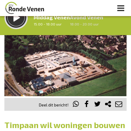
LUISTER LIVE:
STRAKS:
Middag Venen
Avond Venen
15.00 - 18.00 uur
18.00 - 20.00 uur
uur 1 van 0
Vorig uur
Volgend uur
Inklappen
Deel dit bericht!
Timpaan wil woningen bouwen