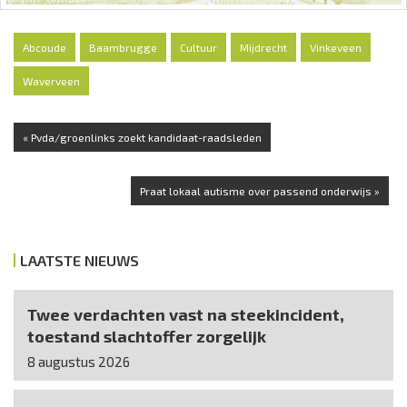
Abcoude
Baambrugge
Cultuur
Mijdrecht
Vinkeveen
Waverveen
« Pvda/groenlinks zoekt kandidaat-raadsleden
Praat lokaal autisme over passend onderwijs »
LAATSTE NIEUWS
Twee verdachten vast na steekincident,
toestand slachtoffer zorgelijk
8 augustus 2026