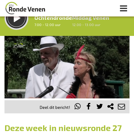
LUISTER LIVE:
STRAKS:
Ochtendronde
Middag Venen
7.00 - 12.00 uur
12.00 - 13.00 uur
uur 1 van 0
Vorig uur
Volgend uur
Inklappen
Deel dit bericht!
Deze week in nieuwsronde 27