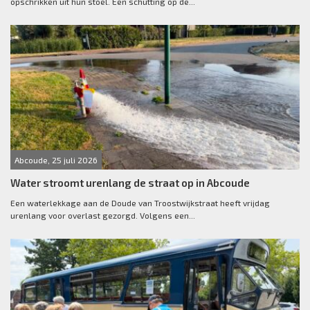
opschrikken uit hun stoel. Een schutting op de...
Abcoude, 25 juli 2026
Water stroomt urenlang de straat op in Abcoude
Een waterlekkage aan de Doude van Troostwijkstraat heeft vrijdag
urenlang voor overlast gezorgd. Volgens een...