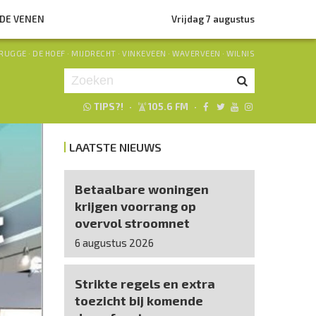
NDE VENEN
Vrijdag 7 augustus
RUGGE
·
DE HOEF
·
MIJDRECHT
·
VINKEVEEN
·
WAVERVEEN
·
WILNIS
TIPS?!
·
105.6 FM
·
Je luistert nu naar
uur 1 van 0
LAATSTE NIEUWS
«
Vorig uur
Volgend uur
»
Betaalbare woningen
krijgen voorrang op
overvol stroomnet
6 augustus 2026
Strikte regels en extra
toezicht bij komende