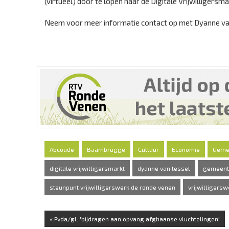
(virtueel) door te lopen naar de Digitale Vrijwilligers
Neem voor meer informatie contact op met Dyanne van
Abcoude
Baambrugge
Cultuur
Economie
Geme
digitale vrijwilligersmarkt
dyanne van tessel
gemeent
steunpunt vrijwilligerswerk de ronde venen
vrijwilligersw
« Pvda/gl: 'bijdragen aan opvang afghaanse vluchtelingen'