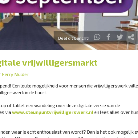
Deel dit bericht!
itale vrijwilligersmarkt
r
Ferry Mulder
opend! Een leuke mogelijkheid voor mensen die vrijwilligerswerk will
lligerswerk in de buurt.
top of tablet een wandeling over deze digitale versie van de
es via
www.steunpuntvrijwilligerswerk.nl
en lees alles over hun
onden waar je echt enthousiast van wordt? Dan is het ook mogelijk 