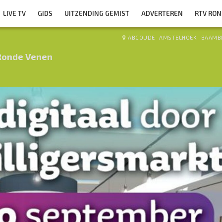
LIVE TV
GIDS
UITZENDING GEMIST
ADVERTEREN
RTV RO
ABCOUDE
·
AMSTELHOEK
·
BAAMB
Ronde Venen