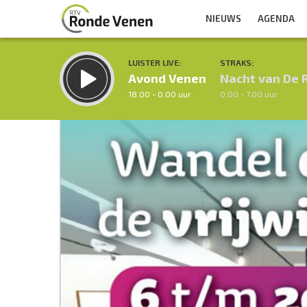
NIEUWS
AGENDA
LUISTER LIVE:
STRAKS:
Avond Venen
Nacht van De 
18.00 - 0.00 uur
0.00 - 7.00 uur
Inklappen