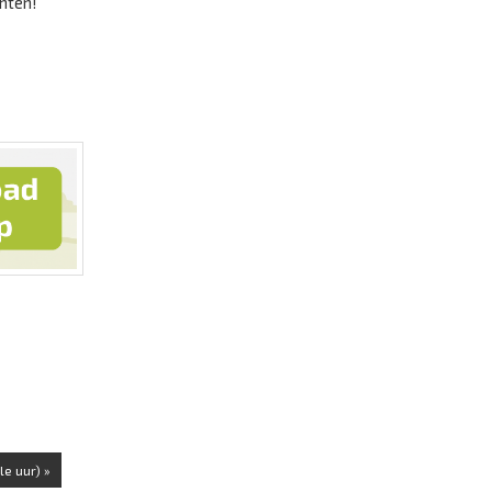
chten!
e uur) »