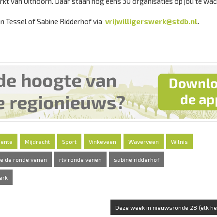
markt van Uithoorn. Daar staan nog eens 30 organisaties op jou te wa
 Tessel of Sabine Ridderhof via
vrijwilligerswerk@stdb.nl
.
ente
Mijdrecht
Sport
Vinkeveen
Waverveen
Wilnis
e de ronde venen
rtv ronde venen
sabine ridderhof
erk
Deze week in nieuwsronde 28 (elk hel