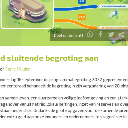
Deel dit bericht!
d sluitende begroting aan
oor
Ferry Mulder
donderdag 16 september de programmabegroting 2022 gepresenteer
emeenteraad behandelt de begroting in zijn vergadering van 28 okt
aan samen leven, een duurzame en veilige leefomgeving en een sterke
genover vanuit het rijk, lokale heffingen, inzet van reserves en ove
d staan onder druk. Ondanks de grote opgaven voor de komende jaren 
der extra geld aan onze inwoners en ondernemers te vragen”, vertel