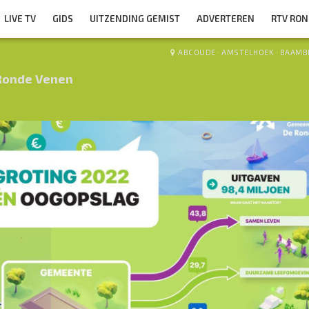
LIVE TV
GIDS
UITZENDING GEMIST
ADVERTEREN
RTV RO
ABCOUDE
·
AMSTELHOEK
·
BAAMB
Ronde Venen