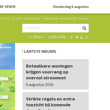
NDE VENEN
Donderdag 6 augustus
RUGGE
·
DE HOEF
·
MIJDRECHT
·
VINKEVEEN
·
WAVERVEEN
·
WILNIS
TIPS?!
·
105.6 FM
·
Je luistert nu naar
uur 1 van 0
LAATSTE NIEUWS
«
Vorig uur
Volgend uur
»
Betaalbare woningen
krijgen voorrang op
overvol stroomnet
6 augustus 2026
Strikte regels en extra
toezicht bij komende