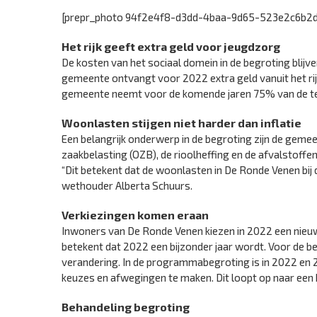
[prepr_photo 94f2e4f8-d3dd-4baa-9d65-523e2c6b2d
Het rijk geeft extra geld voor jeugdzorg
De kosten van het sociaal domein in de begroting blijve
gemeente ontvangt voor 2022 extra geld vanuit het rij
gemeente neemt voor de komende jaren 75% van de te
Woonlasten stijgen niet harder dan inflatie
Een belangrijk onderwerp in de begroting zijn de ge
zaakbelasting (OZB), de rioolheffing en de afvalstoffen
“Dit betekent dat de woonlasten in De Ronde Venen bij d
wethouder Alberta Schuurs.
Verkiezingen komen eraan
Inwoners van De Ronde Venen kiezen in 2022 een nieuw
betekent dat 2022 een bijzonder jaar wordt. Voor de beg
verandering. In de programmabegroting is in 2022 en
keuzes en afwegingen te maken. Dit loopt op naar een
Behandeling begroting