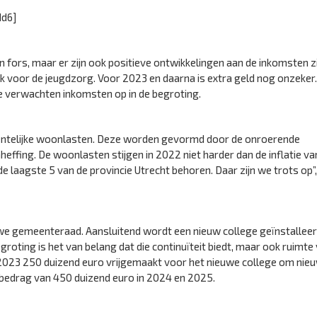
d6]
n fors, maar er zijn ook positieve ontwikkelingen aan de inkomsten zi
k voor de jeugdzorg. Voor 2023 en daarna is extra geld nog onzeker
 verwachten inkomsten op in de begroting.
meentelijke woonlasten. Deze worden gevormd door de onroerende
heffing. De woonlasten stijgen in 2022 niet harder dan de inflatie va
e laagste 5 van de provincie Utrecht behoren. Daar zijn we trots op”,
e gemeenteraad. Aansluitend wordt een nieuw college geïnstalleerd
roting is het van belang dat die continuïteit biedt, maar ook ruimte
 2023 250 duizend euro vrijgemaakt voor het nieuwe college om nie
 bedrag van 450 duizend euro in 2024 en 2025.