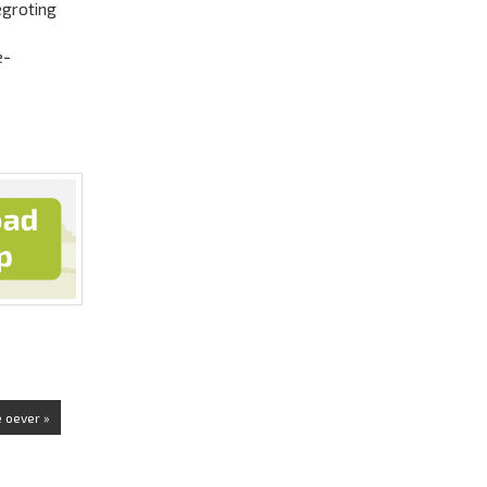
egroting
e-
e oever »