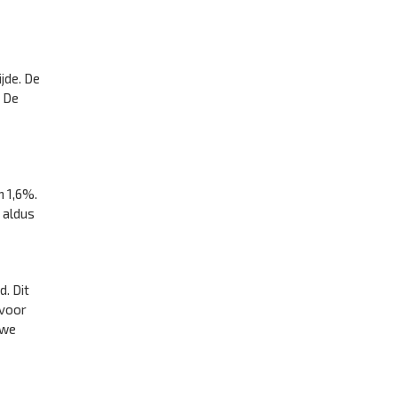
jde. De
. De
n 1,6%.
 aldus
. Dit
 voor
uwe