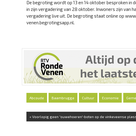
De begroting wordt op 13 en 14 oktober besproken in
in zijn vergadering van 28 oktober. Inwoners zijn van 
vergadering live uit. De begroting staat online op ww
venen.begrotingsapp.nl.
Abcoude
Baambrugge
Cultuur
Economie
Geme
« Voorlopig geen 'ouwehoeren'-boten op de vinkeveense plas