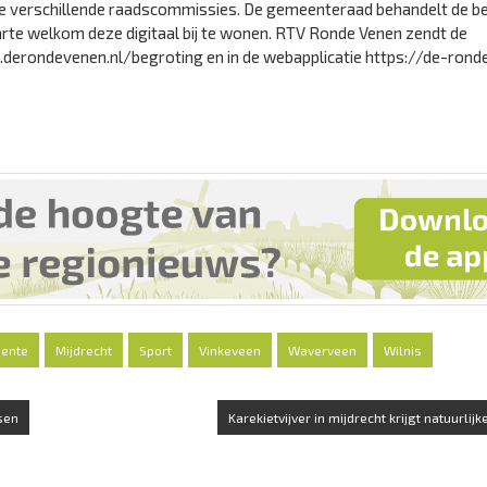
 de verschillende raadscommissies. De gemeenteraad behandelt de b
harte welkom deze digitaal bij te wonen. RTV Ronde Venen zendt de
w.derondevenen.nl/begroting en in de webapplicatie https://de-rond
ente
Mijdrecht
Sport
Vinkeveen
Waverveen
Wilnis
sen
Karekietvijver in mijdrecht krijgt natuurlijk