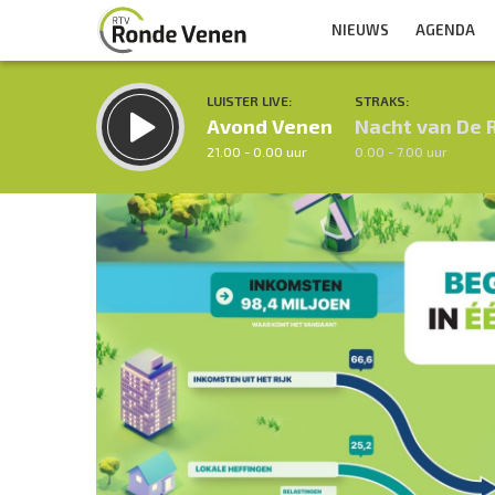
NIEUWS
AGENDA
LUISTER LIVE:
STRAKS:
Avond Venen
Nacht van De 
21.00 - 0.00 uur
0.00 - 7.00 uur
Inklappen