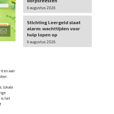
dorpsfeesten
6 augustus 2026
Stichting Leergeld slaat
alarm: wachttijden voor
hulp lopen op
6 augustus 2026
d en aan
ober.
, lokale
rige
is het
t