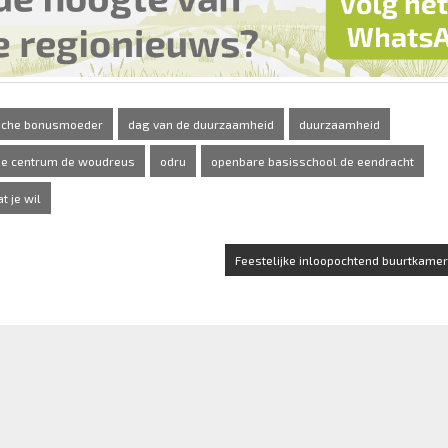
ische bonusmoeder
dag van de duurzaamheid
duurzaamheid
e centrum de woudreus
odru
openbare basisschool de eendracht
 je wil
Feestelijke inloopochtend buurtkamer 