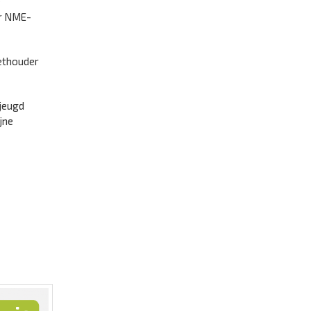
e
or NME-
ethouder
 jeugd
jne