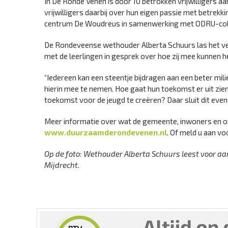
In De Ronde Venen is door 10 betrokken vrijwilligers 
vrijwilligers daarbij over hun eigen passie met betr
centrum De Woudreus in samenwerking met ODRU-colle
De Rondeveense wethouder Alberta Schuurs las het ve
met de leerlingen in gesprek over hoe zij mee kunnen h
“Iedereen kan een steentje bijdragen aan een beter mil
hierin mee te nemen. Hoe gaat hun toekomst er uit zie
toekomst voor de jeugd te creëren? Daar sluit dit even
Meer informatie over wat de gemeente, inwoners en o
www.duurzaamderondevenen.nl
. Of meld u aan vo
Op de foto: Wethouder Alberta Schuurs leest voor a
Mijdrecht.