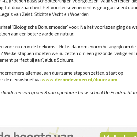
aan 42 groepen basisschoolleerlingen voorgelezen. Vaak vertelden di
ekking tot duurzaamheid. Het voorleesevenement is georganiseerd do
ga’s van Zeist, Stichtse Vecht en Woerden.
rhaal ‘Biologische Bonusmoeder’ voor. Na het voorlezen ging de w
elpen aan een betere aarde en natuur.
ieu voor nu en in de toekomst. Het is daarom enorm belangrijk om de
n? Welke stappen moeten we nu zetten om een gezonde, veilige en fi
ement perfect bij aan”, aldus Schuurs.
ndernemers allemaal aan duurzame stappen zetten, staat op
or de nieuwsbrief via
www.derondevenen.nl/duurzaam
.
an kinderen van groep 8 van openbare basisschool De Eendracht in