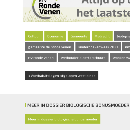
Cultuur
Economie
Gemeente
Mijdrecht
biolog
gemeente de ronde venen
kinderboekenweek 2021
nm
rtv ronde venen
wethouder alberta schuurs
worden wat
« Voetbaluitslagen afgelopen weekeinde
MEER IN DOSSIER BIOLOGISCHE BONUSMOEDER
Meer in dossier biologische bonusmoeder