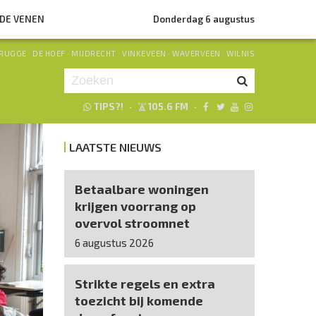
NDE VENEN
Donderdag 6 augustus
RUGGE
·
DE HOEF
·
MIJDRECHT
·
VINKEVEEN
·
WAVERVEEN
·
WILNIS
TIPS?!
·
105.6 FM
·
Je luistert nu naar
uur 1 van 0
LAATSTE NIEUWS
«
Vorig uur
Volgend uur
»
Betaalbare woningen
krijgen voorrang op
overvol stroomnet
6 augustus 2026
Strikte regels en extra
toezicht bij komende