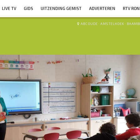
LIVE TV
GIDS
UITZENDING GEMIST
ADVERTEREN
RTV RO
ABCOUDE
·
AMSTELHOEK
·
BAAMB