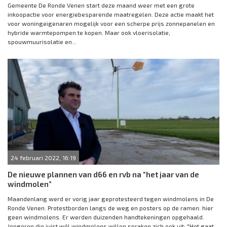
Gemeente De Ronde Venen start deze maand weer met een grote
inkoopactie voor energiebesparende maatregelen. Deze actie maakt het
voor woningeigenaren mogelijk voor een scherpe prijs zonnepanelen en
hybride warmtepompen te kopen. Maar ook vloerisolatie,
spouwmuurisolatie en...
24 februari 2022, 16:19
De nieuwe plannen van d66 en rvb na “het jaar van de
windmolen”
Maandenlang werd er vorig jaar geprotesteerd tegen windmolens in De
Ronde Venen. Protestborden langs de weg en posters op de ramen: hier
geen windmolens. Er werden duizenden handtekeningen opgehaald.
Jongeren die juist wél windmolens willen spraken zich ook uit: "Het gaat