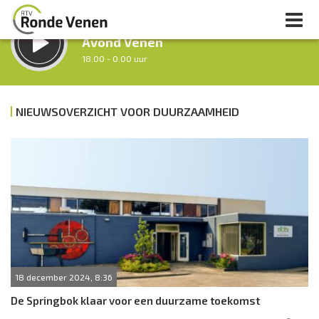
LUISTER LIVE:
Avond Venen
18.00 - 0.00 uur
STRAKS:
Nacht van De Ronde Venen
NIEUWSOVERZICHT VOOR DUURZAAMHEID
0.00 - 7.00 uur
uur 1 van 0
Vorig uur
Volgend uur
Inklappen
18 december 2024, 8:36
De Springbok klaar voor een duurzame toekomst