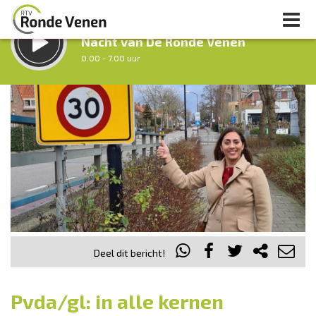
LUISTER LIVE:
Nacht van De Ronde Venen
0.00 - 7.00 uur
STRAKS:
Ochtendronde
7.00 - 12.00 uur
uur 1 van 0
Vorig uur
Volgend uur
Inklappen
Deel dit bericht!
Pvda/gl: in alle kernen