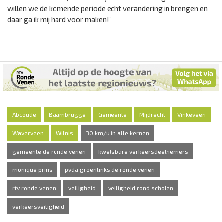
willen we de komende periode echt verandering in brengen en
daar ga ik mij hard voor maken!”
Abcoude
Baambrugge
Gemeente
Mijdrecht
Vinkeveen
Waverveen
Wilnis
30 km/u in alle kernen
gemeente de ronde venen
kwetsbare verkeersdeelnemers
monique prins
pvda groenlinks de ronde venen
rtv ronde venen
veiligheid
veiligheid rond scholen
verkeersveiligheid