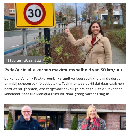
11 februari 2022, 2:32
Pvda/gl: in alle kernen maximumsnelheid van 30 km/uur
De Ronde Venen - PvdA/GroenLinks vindt verkeersveiligheid in de dorpen
en nabij scholen van groot belang. Toch merkt de partij dat daar vaak nog
hard wordt gereden, wat zorgt voor onveilige situaties. Het Vinkeveense
kandidaat-raadslid Monique Prins wil daar graag verandering in...