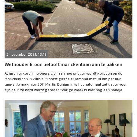
5 november 2021, 18:19
Wethouder kroon belooft marickenlaan aan te pakken
Al jaren ergeren inwoners zich aan hoe snel er wordt gereden op de
Marickenlaan in Wilnis. "Laatst gierde er iemand met 94 km per uur
langs. Je mag hier 30!" Martin Benjamin is het helemaal zat dat er voor
zijn deur zo hard wordt gereden."Vorige week is hier nog een hondje...