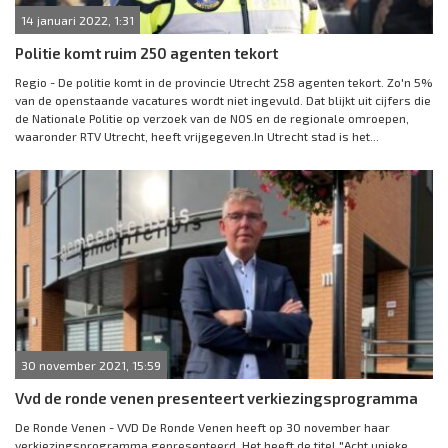
14 januari 2022, 1:31
Politie komt ruim 250 agenten tekort
Regio - De politie komt in de provincie Utrecht 258 agenten tekort. Zo'n 5%
van de openstaande vacatures wordt niet ingevuld. Dat blijkt uit cijfers die
de Nationale Politie op verzoek van de NOS en de regionale omroepen,
waaronder RTV Utrecht, heeft vrijgegeven.In Utrecht stad is het...
30 november 2021, 15:59
Vvd de ronde venen presenteert verkiezingsprogramma
De Ronde Venen - VVD De Ronde Venen heeft op 30 november haar
verkiezingsprogramma gepresenteerd. Het heeft de titel "Acht unieke