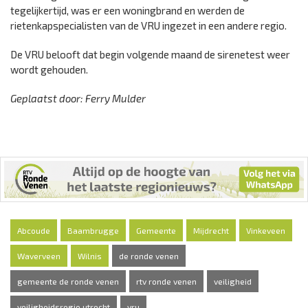
tegelijkertijd, was er een woningbrand en werden de
rietenkapspecialisten van de VRU ingezet in een andere regio.
De VRU belooft dat begin volgende maand de sirenetest weer
wordt gehouden.
Geplaatst door: Ferry Mulder
Abcoude
Baambrugge
Gemeente
Mijdrecht
Vinkeveen
Waverveen
Wilnis
de ronde venen
gemeente de ronde venen
rtv ronde venen
veiligheid
veiligheidsregio utrecht
vru