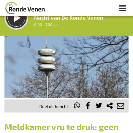
LUISTER LIVE:
Nacht van De Ronde Venen
0.00 - 7.00 uur
STRAKS:
Ochtendronde
7.00 - 12.00 uur
uur 1 van 0
Vorig uur
Volgend uur
Inklappen
Deel dit bericht!
Meldkamer vru te druk: geen