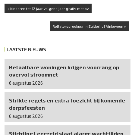
« Kinderen tot 12 jaar volgend jaar gratis met ov
Rollatorspreekuur in Zuiderhof Vinkeveen »
LAATSTE NIEUWS
Betaalbare woningen krijgen voorrang op
overvol stroomnet
6 augustus 2026
Strikte regels en extra toezicht bij komende
dorpsfeesten
6 augustus 2026
Stichting Leergeld slaat alarm: wachttijden