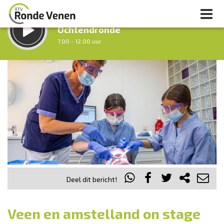
LUISTER LIVE:
Ochtendronde
7.00 - 12.00 uur
STRAKS:
Tussen Twaalf en Twee
12.00 - 14.00 uur
uur 1 van 0
Vorig uur
Volgend uur
Inklappen
Deel dit bericht!
Veen en amstelland on stage