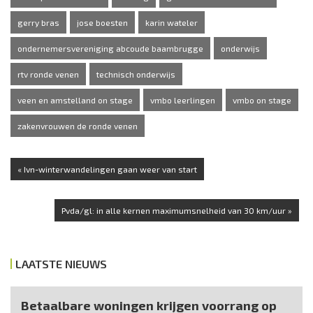
gerry bras
jose boesten
karin wateler
ondernemersvereniging abcoude baambrugge
onderwijs
rtv ronde venen
technisch onderwijs
veen en amstelland on stage
vmbo leerlingen
vmbo on stage
zakenvrouwen de ronde venen
« Ivn-winterwandelingen gaan weer van start
Pvda/gl: in alle kernen maximumsnelheid van 30 km/uur »
LAATSTE NIEUWS
Betaalbare woningen krijgen voorrang op