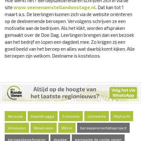
Hoe werkt het? Beroepsbeoefenaren schrijven zich in via de
site
www.veenenamstellandonstage.nl
. Dat kan tot 1
maart a.s. De leerlingen kunnen zich via de website oriënteren
op de deelnemende beroepen. Vervolgens schrijven ze een
motivatie aan de bedrijven. Als het klikt, worden afspraken
gemaakt over de Doe Dag. Leerlingen brengen dan een bezoek
aan het bedrijf en lopen een dagdeel mee. Zo krijgen zij een
goed beeld van het beroep en alles wat daarbij komt kijken. Alle
beroepen zijn welkom. Deelname is kosteloos.
Abcoude
Baambrugge
Economie
Gemeente
Mijdrecht
Vinkeveen
Waverveen
Wilnis
beroepenorientatieproject
beroepsbeoefenaren
doedag
gemeente de ronde venen