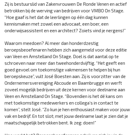
Zij is bestuurslid van Zakenvrouwen De Ronde Venen en actief
betrokken bij de werving van bedrijven voor VMBO On Stage.
“Hoe gaaf is het dat de leerlingen op één dag kunnen
kennismaken met zowel een advocaat, een boer, een
onderwijsassistent en een architect? Zoiets vind je nergens!”
Waarom meedoen? Al meer dan honderdzestig
beroepsbeoefenaren hebben zich aangemeld voor deze editie
van Veen en Amstelland On Stage. Doel is dat aantal op te
schroeven naar meer dan tweehonderdvijftig. “Het geeft een
goed gevoel om toekomstige vakmensen te helpen bij hun
beroepskeuze”, vult José Boesten aan. Zij is voorzitter van de
Ondernemersvereniging Abcoude en Baambrugge en werft
zoveel mogelijk bedrijven uit deze kernen voor deelname aan
Veen en Amstelland On Stage. “Bovendien is het dé kans om
met toekomstige medewerkers en collega’s in contact te
komen’’, stelt José. “Zo kun je hen enthousiast maken voor jouw
vak en bedrijf. En tot slot; met jouw deelname laat je zien dat je
maatschappelijk betrokken bent. Ik zeg: doen!”