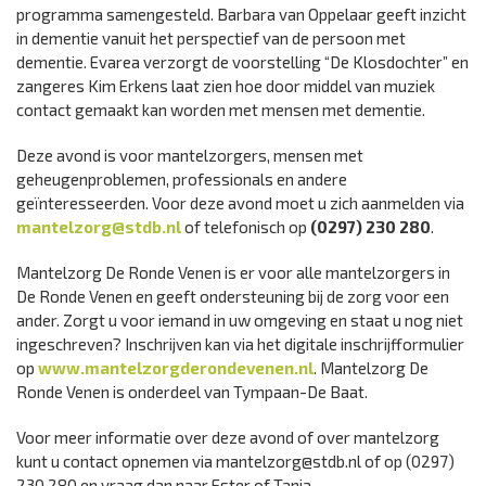
programma samengesteld. Barbara van Oppelaar geeft inzicht
in dementie vanuit het perspectief van de persoon met
dementie. Evarea verzorgt de voorstelling “De Klosdochter” en
zangeres Kim Erkens laat zien hoe door middel van muziek
contact gemaakt kan worden met mensen met dementie.
Deze avond is voor mantelzorgers, mensen met
geheugenproblemen, professionals en andere
geïnteresseerden. Voor deze avond moet u zich aanmelden via
mantelzorg@stdb.nl
of telefonisch op
(0297) 230 280
.
Mantelzorg De Ronde Venen is er voor alle mantelzorgers in
De Ronde Venen en geeft ondersteuning bij de zorg voor een
ander. Zorgt u voor iemand in uw omgeving en staat u nog niet
ingeschreven? Inschrijven kan via het digitale inschrijfformulier
op
www.mantelzorgderondevenen.nl
. Mantelzorg De
Ronde Venen is onderdeel van Tympaan-De Baat.
Voor meer informatie over deze avond of over mantelzorg
kunt u contact opnemen via mantelzorg@stdb.nl of op (0297)
230 280 en vraag dan naar Ester of Tanja.