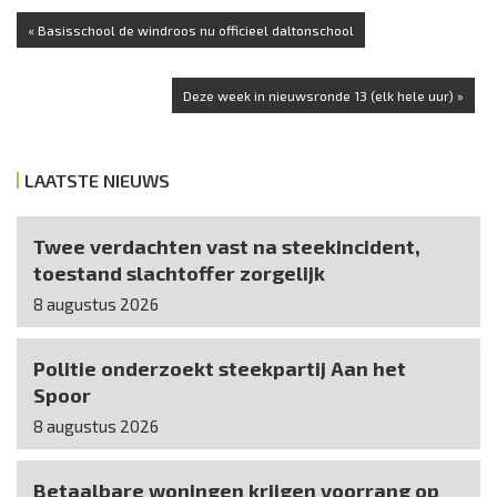
« Basisschool de windroos nu officieel daltonschool
Deze week in nieuwsronde 13 (elk hele uur) »
LAATSTE NIEUWS
Twee verdachten vast na steekincident,
toestand slachtoffer zorgelijk
8 augustus 2026
Politie onderzoekt steekpartij Aan het
Spoor
8 augustus 2026
Betaalbare woningen krijgen voorrang op