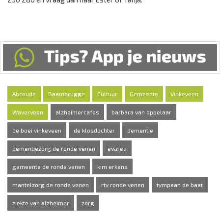
Abcoude
Baambrugge
Cultuur
Gemeente
Vinkeveen
Waverveen
alzheimercafes
barbara van oppelaar
de boei vinkeveen
de klosdochter
dementie
dementiezorg de ronde venen
evarea
gemeente de ronde venen
kim erkens
mantelzorg de ronde venen
rtv ronde venen
tympaan de baat
ziekte van alzheimer
zorg