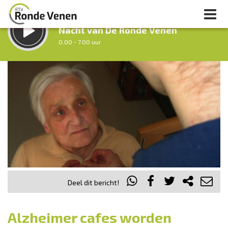
LUISTER LIVE:
Nacht van De Ronde Venen
0.00 - 7.00 uur
STRAKS:
Ochtendronde
7.00 - 12.00 uur
uur 1 van 0
Vorig uur
Volgend uur
Inklappen
Deel dit bericht!
Alzheimer cafes worden