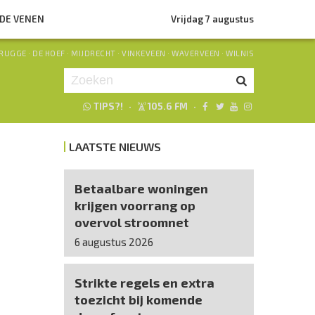
NDE VENEN
Vrijdag 7 augustus
RUGGE
·
DE HOEF
·
MIJDRECHT
·
VINKEVEEN
·
WAVERVEEN
·
WILNIS
TIPS?!
·
105.6 FM
·
Je luistert nu naar
uur 1 van 0
LAATSTE NIEUWS
«
Vorig uur
Volgend uur
»
Betaalbare woningen
krijgen voorrang op
overvol stroomnet
6 augustus 2026
Strikte regels en extra
toezicht bij komende