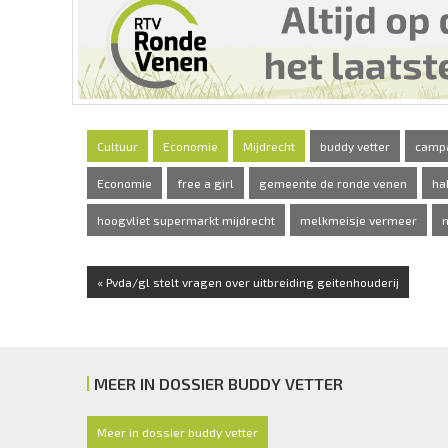
Cultuur
Economie
Mijdrecht
buddy vetter
campa
Economie
free a girl
gemeente de ronde venen
ha
hoogvliet supermarkt mijdrecht
melkmeisje vermeer
n
« Pvda/gl stelt vragen over uitbreiding geitenhouderij
MEER IN DOSSIER BUDDY VETTER
Meer in dossier buddy vetter