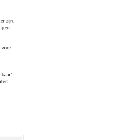
r zijn,
olgen
0 voor
lkaar’
teit