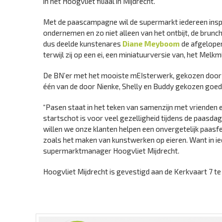
in het Hoogvliet filiaal in Mijdrecht.
Met de paascampagne wil de supermarkt iedereen inspir
ondernemen en zo niet alleen van het ontbijt, de brunch
dus deelde kunstenares
Diane Meyboom
de afgelopen
terwijl zij op een ei, een miniatuurversie van, het M
De BN’er met het mooiste mEIsterwerk, gekozen door d
één van de door Nienke, Shelly en Buddy gekozen goede
“Pasen staat in het teken van samenzijn met vrienden en f
startschot is voor veel gezelligheid tijdens de paasd
willen we onze klanten helpen een onvergetelijk paasfe
zoals het maken van kunstwerken op eieren. Want in ie
supermarktmanager Hoogvliet Mijdrecht.
Hoogvliet Mijdrecht is gevestigd aan de Kerkvaart 7 te