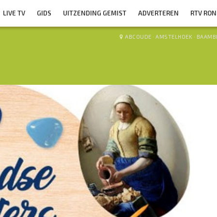
LIVE TV
GIDS
UITZENDING GEMIST
ADVERTEREN
RTV RO
ABCOUDE
·
AMSTELHOEK
·
BAAMB