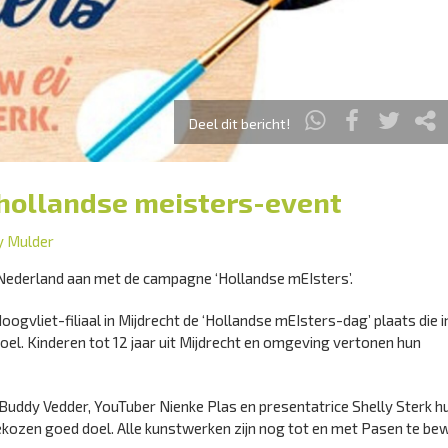
Deel dit bericht!
 hollandse meisters-event
y Mulder
 Nederland aan met de campagne ‘Hollandse mEIsters’.
ogvliet-filiaal in Mijdrecht de ‘Hollandse mEIsters-dag’ plaats die i
doel. Kinderen tot 12 jaar uit Mijdrecht en omgeving vertonen hun
 Buddy Vedder, YouTuber Nienke Plas en presentatrice Shelly Sterk h
kozen goed doel. Alle kunstwerken zijn nog tot en met Pasen te b