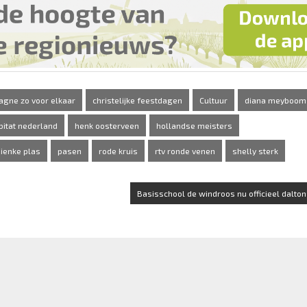
gne zo voor elkaar
christelijke feestdagen
Cultuur
diana meyboom
bitat nederland
henk oosterveen
hollandse meisters
ienke plas
pasen
rode kruis
rtv ronde venen
shelly sterk
Basisschool de windroos nu officieel dalton