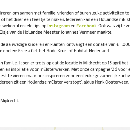
eren om samen met familie, vrienden of buren leuke activiteiten te
 of het diner een feestje te maken. Iedereen kan een Hollandse mEIste
 weken al enkele tips op
Instagram
en
Facebook
. Ook was zij te v
elkmEIsje van de Hollandse Meester Johannes Vermeer maakte.
e aanwezige kinderen en klanten, ontvangt een donatie van € 1.00
 doelen: Free a Girl, het Rode Kruis of Habitat Nederland.
amilie. Ik ben er trots op dat de locatie in Mijdrecht op 13 april het
agen en inspiratie voor mEIsterwerken. Met onze campagne ‘Zó voor e
est te vieren, maar ook inspireren voor een leuke gezamenlijke activi
dereen zit een Hollandse mEIster verstopt”, aldus Henk Oosterveen,
 Mijdrecht.