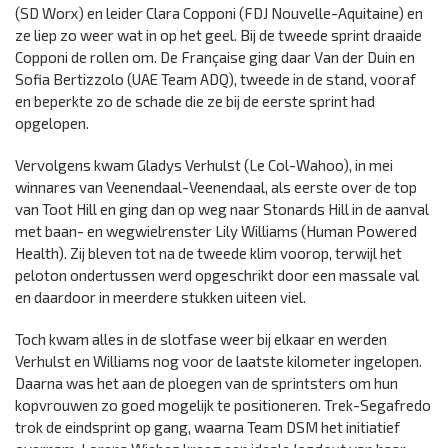
(SD Worx) en leider Clara Copponi (FDJ Nouvelle-Aquitaine) en
ze liep zo weer wat in op het geel. Bij de tweede sprint draaide
Copponi de rollen om. De Française ging daar Van der Duin en
Sofia Bertizzolo (UAE Team ADQ), tweede in de stand, vooraf
en beperkte zo de schade die ze bij de eerste sprint had
opgelopen.
Vervolgens kwam Gladys Verhulst (Le Col-Wahoo), in mei
winnares van Veenendaal-Veenendaal, als eerste over de top
van Toot Hill en ging dan op weg naar Stonards Hill in de aanval
met baan- en wegwielrenster Lily Williams (Human Powered
Health). Zij bleven tot na de tweede klim voorop, terwijl het
peloton ondertussen werd opgeschrikt door een massale val
en daardoor in meerdere stukken uiteen viel.
Toch kwam alles in de slotfase weer bij elkaar en werden
Verhulst en Williams nog voor de laatste kilometer ingelopen.
Daarna was het aan de ploegen van de sprintsters om hun
kopvrouwen zo goed mogelijk te positioneren. Trek-Segafredo
trok de eindsprint op gang, waarna Team DSM het initiatief