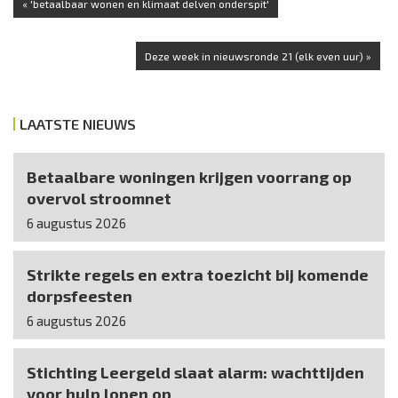
« 'betaalbaar wonen en klimaat delven onderspit'
Deze week in nieuwsronde 21 (elk even uur) »
LAATSTE NIEUWS
Betaalbare woningen krijgen voorrang op
overvol stroomnet
6 augustus 2026
Strikte regels en extra toezicht bij komende
dorpsfeesten
6 augustus 2026
Stichting Leergeld slaat alarm: wachttijden
voor hulp lopen op