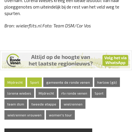
overnam. Lorena Wiebes kreeg een ideale
leadout
van haar
ploeggenotes om uiteindelijk bij de rest van het veld weg te
spurten.
Bron: wielerflits.nl Foto: Team DSM/Cor Vos
Mijdrecht
Sport
gemeente de ronde venen
harlow (gb)
lorena wiebes
Mijdrecht
rtv ronde venen
Sport
team dsm
tweede etappe
wielrennen
wielrennen vrouwen
women's tour