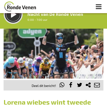
LUISTER LIVE:
Nacht van De Ronde Venen
0.00 - 7.00 uur
STRAKS:
Ochtendronde
7.00 - 9.00 uur
uur 1 van 0
Vorig uur
Volgend uur
Inklappen
Deel dit bericht!
Lorena wiebes wint tweede