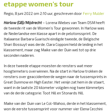
etappe women's tour
Regio, 8 juni 2022 om 2:10 uur, geschreven door
Ferry Mulder
Harlow (GB)/Mijdrecht
– Lorena Wiebes van Team DSM heeft
de tweede rit van de Women’s Tour gewonnen. In Harlow was
de Nederlandse een klasse apart in de pelotonssprint. De
Italiaanse Barbara Guarischi eindigde tweede, de Belgische
Shari Bossuyt was derde. Clara Copponi hield de leiding in het
klassement, maar zag Maike van der Duin wel tot op drie
seconden naderen.
In deze tweede etappe moesten de rensters wat meer
hoogtemeters overwinnen. Na de start in Harlow trokken de
rensters over geaccidenteerde wegen naar de tussensprints in
Great Dunmow en High Easter. Het venijn zat hem in de staart,
want in de laatste 20 kilometer volgden nog twee klimmetjes
van de derde categorie: Toot Hill en Stonards Hill.
Maike van der Duin van Le Col-Wahoo, derde in het klassement,
won de eerste tussensprint voor nummer vier Elena Cecchini