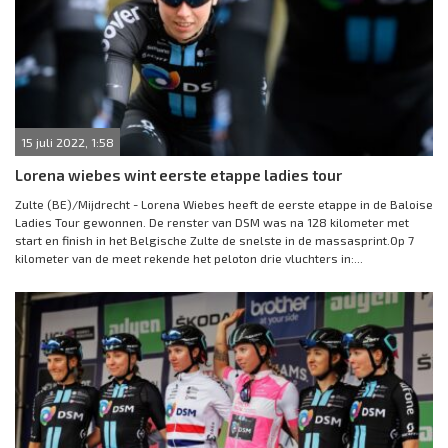
15 juli 2022, 1:58
Lorena wiebes wint eerste etappe ladies tour
Zulte (BE)/Mijdrecht - Lorena Wiebes heeft de eerste etappe in de Baloise
Ladies Tour gewonnen. De renster van DSM was na 128 kilometer met
start en finish in het Belgische Zulte de snelste in de massasprint.Op 7
kilometer van de meet rekende het peloton drie vluchters in:...