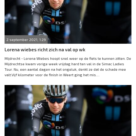
2 september 2021, 1:29
Lorena wiebes richt zich na val op wk
Mijdrecht - Lorena Wiebes hoopt snel weer op de fiets te kunnen zitten. De
Mijdrechtse kwam vorige week vrijdag hard ten val in de Simac Ladies
Tour. Nu, een aantal dagen na het ongeluk, denkt ze dat de schade mee
valt.Vijf kilometer voor de finish in Weert ging het mis....