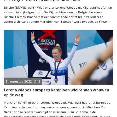
Binche (B)/Mijdrecht - Wielrenster Lorena Wiebes uit Mijdrecht heeft haar
seizoen in stijl afgesloten. De Mijdrechtse won de Belgische koers
Binche-Chimay-Binche.Met een vlammende sprint hield ze iedereen
achter zich. Landgenote Marjolein van 't Geloof werd tweede, de Finse...
21 augustus 2022, 16:19
Lorena wiebes europees kampioen wielrennen vrouwen
op de weg
München (D)/Mijdrecht - Lorena Wiebes uit Mijdrecht heeft het Europees
Kampioenschap wielrennen voor vrouwen gewonnen in München. De
Nederlandse renster was nipt sneller dan Elisa Balsamo in de
massasprint. Rachele Barbieri mocht als derde mee op het podium. Lisa