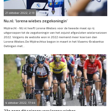
21 oktober 2022, 2:13
Nu.nl: ‘lorena wiebes zegekoningin’
Mijdrecht - NU.nl heeft Lorena Wiebes voor de tweede maal op rij
uitgeroepen tot de zegekoningin van het zojuist afgesloten wielerseizoen
2022. Volgens de website won in 2022 niemand meer koersen dan
Lorena Wiebes.De Mijdrechtse begon in maart in het Vlaams-Brabantse
Oetingen met...
4 oktober 2022, 17:44
23e zege dit seizoen voor lorena wiebes