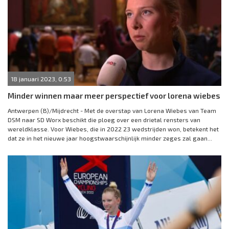
18 januari 2023, 0:53
Minder winnen maar meer perspectief voor lorena wiebes
Antwerpen (B)/Mijdrecht - Met de overstap van Lorena Wiebes van Team
DSM naar SD Worx beschikt die ploeg over een drietal rensters van
wereldklasse. Voor Wiebes, die in 2022 23 wedstrijden won, betekent het
dat ze in het nieuwe jaar hoogstwaarschijnlijk minder zeges zal gaan...