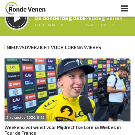
LUISTER LIVE:
STRAKS:
De donderdag date
Middag Venen
13.00 - 15.00 uur
15.00 - 18.00 uur
NIEUWSOVERZICHT VOOR LORENA WIEBES
uur 1 van 0
Vorig uur
Volgend uur
Inklappen
3 augustus 2026, 8:22
Weekend vol winst voor Mijdrechtse Lorena Wiebes in
Tour de France