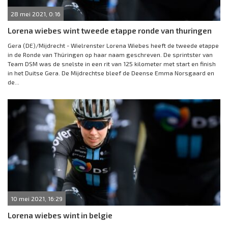
28 mei 2021, 0:16
Lorena wiebes wint tweede etappe ronde van thuringen
Gera (DE)/Mijdrecht - Wielrenster Lorena Wiebes heeft de tweede etappe
in de Ronde van Thüringen op haar naam geschreven. De sprintster van
Team DSM was de snelste in een rit van 125 kilometer met start en finish
in het Duitse Gera. De Mijdrechtse bleef de Deense Emma Norsgaard en
de...
10 mei 2021, 16:29
Lorena wiebes wint in belgie