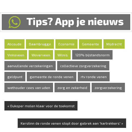
Abcoude
Baambrugge
Economie
Gemeente
Mijdrecht
Vinkeveen
Waverveen
Wilnis
120% bijstandsnorm
aanvullende verzekeringen
collectieve zorgverzekering
geldpunt
gemeente de ronde venen
rtv ronde venen
wethouder cees van uden
zorg en zekerheid
zorgverzekering
« Oukoper molen klaar voor de toekomst
Kerstinn de ronde venen stopt door gebrek aan 'kartrekkers' »