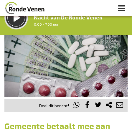
LUISTER LIVE:
Nacht van De Ronde Venen
0.00 - 7.00 uur
STRAKS:
Ochtendronde
7.00 - 12.00 uur
uur 1 van 0
Vorig uur
Volgend uur
Inklappen
Deel dit bericht!
Gemeente betaalt mee aan