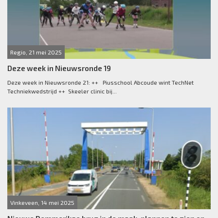
Regio, 21 mei 2025
Deze week in Nieuwsronde 19
Deze week in Nieuwsronde 21: ++ Piusschool Abcoude wint TechNet
Techniekwedstrijd ++ Skeeler clinic bij...
Vinkeveen, 14 mei 2025