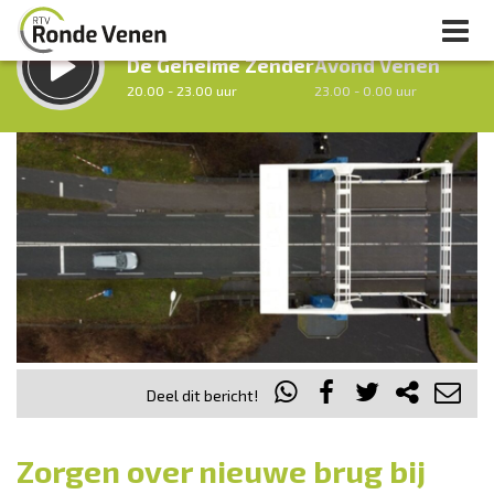
LUISTER LIVE:
STRAKS:
De Geheime Zender
Avond Venen
20.00 - 23.00 uur
23.00 - 0.00 uur
uur 1 van 0
Vorig uur
Volgend uur
Inklappen
Deel dit bericht!
Zorgen over nieuwe brug bij